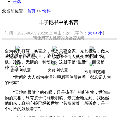
开选
您当前位置：
首页
>>
快料
丰子恺书中的名言
时间：2023-06-09 23:20:12
点击：
次
【字体：
大
中
小
】
请使用下方推荐的浏览器访问
全为实利打算，换言之，就是只要全家。充其极端，做人
24小时在线客服
谷歌浏览器
APP下载
全无感情，全无义气，全无趣味，而人就变成枯燥、死
板、冷酷、无情的一种动物。这就不是“生活”，而仅是一
种“生存”了。
寰宇浏览器
火狐浏览器
欧朋浏览器
“世间的大人都为生活的琐屑事件所迷着，都忘记人生
的根本”；
“天地间最健全的心眼，只是孩子们的所有物，世间事
物的真相，只有孩子们能最明确、最完全地见到。我比起
他们来，真的心眼已经被世智尘劳所蒙蔽，所斫丧，是一
个可怜的残废者了”。