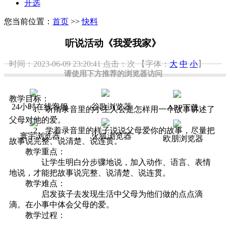
开选
您当前位置：
首页
>>
快料
听说活动《我爱我家》
时间：2023-06-09 23:20:41
点击：
次
【字体：
大
中
小
】
请使用下方推荐的浏览器访问
教学目标：
24小时在线客服
谷歌浏览器
APP下载
1、听清录音里的小主人公是怎样用一个故事讲述了
父母对他的爱。
2、学着录音里的样子说说父母爱你的故事，尽量把
寰宇浏览器
火狐浏览器
欧朋浏览器
故事说完整、说清楚、说连贯。
教学重点：
让学生明白分步骤地说，加入动作、语言、表情
地说，才能把故事说完整、说清楚、说连贯。
教学难点：
启发孩子去发现生活中父母为他们做的点点滴
滴。在小事中体会父母的爱。
教学过程：