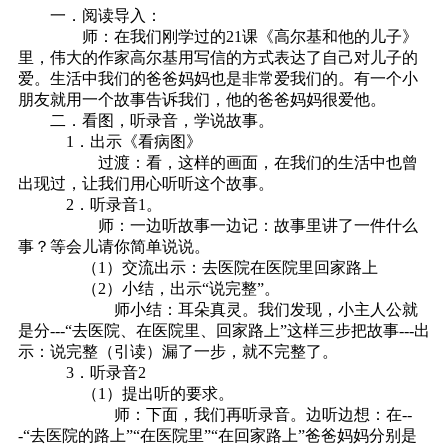
一．阅读导入：
师：在我们刚学过的21课《高尔基和他的儿子》
里，伟大的作家高尔基用写信的方式表达了自己对儿子的
爱。生活中我们的爸爸妈妈也是非常爱我们的。有一个小
朋友就用一个故事告诉我们，他的爸爸妈妈很爱他。
二．看图，听录音，学说故事。
1．出示《看病图》
过渡：看，这样的画面，在我们的生活中也曾
出现过，让我们用心听听这个故事。
2．听录音1。
师：一边听故事一边记：故事里讲了一件什么
事？等会儿请你简单说说。
（1）交流出示：去医院在医院里回家路上
（2）小结，出示“说完整”。
师小结：耳朵真灵。我们发现，小主人公就
是分---“去医院、在医院里、回家路上”这样三步把故事---出
示：说完整（引读）漏了一步，就不完整了。
3．听录音2
（1）提出听的要求。
师：下面，我们再听录音。边听边想：在--
-“去医院的路上”“在医院里”“在回家路上”爸爸妈妈分别是