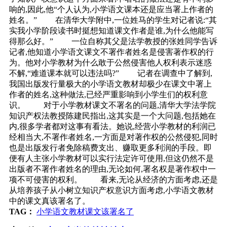
响的,因此,他“个人认为,小学语文课本还是应当署上作者的
姓名。” 在清华大学附中,一位姓马的学生对记者说:“其
实我小学阶段读书时挺想知道课文作者是谁,为什么他能写
得那么好。” 一位自称其父是法学教授的张姓同学告诉
记者,他知道小学语文课文不署作者姓名是侵害著作权的行
为。他对小学教材为什么敢于公然侵害他人权利表示迷惑
不解,“难道课本就可以违法吗?” 记者在调查中了解到,
我国出版发行量极大的小学语文教材却极少在课文中署上
作者的姓名,这种做法,已经严重影响到小学生们的权利意
识。 对于小学教材课文不署名的问题,清华大学法学院
知识产权法教授陈建民指出,这其实是一个大问题,包括她在
内,很多学者都对这事有看法。她说,经营小学教材的利润已
经相当大,不署作者姓名,一方面是对著作权的公然侵犯,同时
也是出版发行者免除稿费支出、赚取更多利润的手段。即
便有人主张小学教材可以实行法定许可使用,但这仍然不是
出版者不署作者姓名的理由,无论如何,署名权是著作权中一
项不可侵害的权利。 看来,无论从经济的方面考虑,还是
从培养孩子从小树立知识产权意识方面考虑,小学语文教材
中的课文真该署名了。
TAG：
小学语文教材课文该署名了