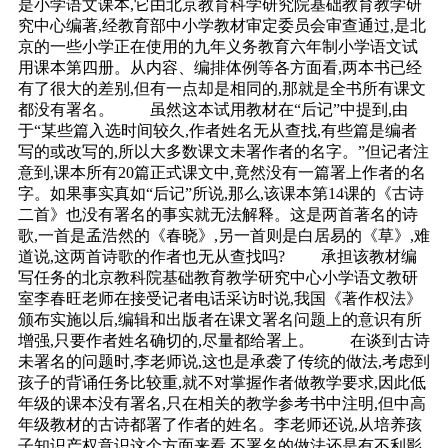
是小学语文课本,它由北京教育科学研究院基础教育教学研
究中心编著,经教育部中小学教材审定委员会审查通过,是北
京的一些小学正在使用的九年义务教育六年制小学语文试
用课本第四册。从内容、编排体例等各方面看,两本书已经
有了很大的差别,但有一点却是相同的,那就是全书所有课文
都没有署名。 虽然这本试用教材在“后记”中提到,由
于“某些篇入选时间较久,作者姓名无从查找,有些篇是编者
写的或改写的,所以大多数课文未署作者的名字。”但记者注
意到,课本所有20篇正式课文中,竟然没有一篇署上作者的名
字。如果事实真如“后记”所说,那么,该课本第14课的《古诗
二首》也没有署名的事实就无法解释。这是两首著名的诗
歌,一首是孟浩然的《春晓》,另一首则是白居易的《草》,难
道说,这两首诗歌的作者也无从查找吗? 承担该教材编
写任务的北京教科院基础教育教学研究中心小学语文教研
室李春旺老师在接受记者电话采访时说,我国《著作权法》
颁布实施以后,编辑和出版者在课文署名问题上的意识有所
增强,只要作者姓名确切的,尽量都给署上。 在谈到古诗
未署名的问题时,李老师说,这也是承袭了传统的做法,考虑到
孩子的背诵任务比较重,就不对掌握作者做教学要求,因此低
年级的课本没有署名,只在相关的教学参考书中注明,但中高
年级教材的古诗都署了作者的姓名。李老师还说,从培养孩
子知识产权意识这个方面来看,不署名的做法还是有不利影