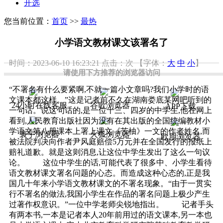
开选
您当前位置：
首页
>>
最热
小学语文教材课文该署名了
时间：2023-06-10 16:23:21
点击：
次
【字体：
大
中
小
】
请使用下方推荐的浏览器访问
“不署名有什么要紧啊,不就一篇小文章吗?我们小学时的语
文课本都这样。”这是记者前不久在湖南娄底某网吧听到的
24小时在线客服
谷歌浏览器
APP下载
一句话。说这句话的,是一位十三、四岁的中学生,他在网上
看到,人民教育出版社因为没有在其出版的全国统编教材小
学语文第八册课本上署上课文《苦柚》一文的作者姓名,而
寰宇浏览器
火狐浏览器
欧朋浏览器
被法院判决向作者尹风庭赔偿5万元并在全国发行的报纸上
赔礼道歉。就是这则消息,让这位中学生发出了这么一句议
论。 这位中学生的话,可能代表了很多中、小学生看待
语文教材课文署名问题的心态。而造成这种心态的,正是我
国几十年来小学语文教材课文的不署名现象。“由于一贯实
行不署名的做法,我国小学生在作品的署名问题上极少产生
过著作权意识。”一位中学老师尖锐地指出。 记者手头
有两本书,一本是记者本人20年前用过的语文课本,另一本也