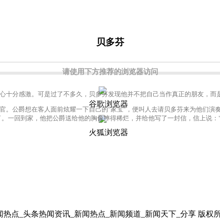
贝多芬
请使用下方推荐的浏览器访问
十分感激。可是过了不多久，贝多芬发现他并不把自己当作真正的朋友，而是
谷歌浏览器
。公爵想在客人面前炫耀一下自己的"家宝"，便叫人去请贝多芬来为他们演奏
了。一回到家，他把公爵送给他的胸像摔得稀烂，并给他写了一封信，信上说：
火狐浏览器
日新闻热点_头条热闻资讯_新闻热点_新闻频道_新闻天下_分享 版权