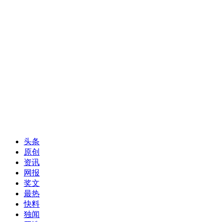
头条
原创
资讯
网报
奖文
最热
快料
独闻