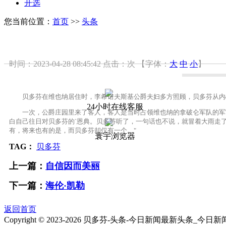
开选
您当前位置：
首页
>>
头条
时间：2023-04-28 08:45:42
点击：
次
【字体：
大
中
小
】
贝多芬在维也纳居住时，李希诺夫斯基公爵夫妇多方照顾，贝多芬从内心
24小时在线客服
一次，公爵庄园里来了客人，客人是当时占领维也纳的拿破仑军队的军官
白自己往日对贝多芬的`恩典。贝多芬听了，一句话也不说，就冒着大雨走
有，将来也有的是，而贝多芬却仅有一个。"
寰宇浏览器
TAG：
贝多芬
上一篇：
自信因而美丽
下一篇：
海伦·凯勒
返回首页
Copyright © 2023-
2026 贝多芬-头条-今日新闻最新头条_今