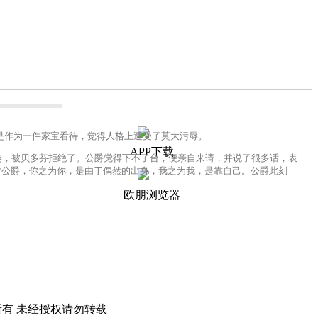
作为一件家宝看待，觉得人格上遭受了莫大污辱。
APP下载
，被贝多芬拒绝了。公爵觉得下不了台，便亲自来请，并说了很多话，表
"公爵，你之为你，是由于偶然的出身，我之为我，是靠自己。公爵此刻
欧朋浏览器
所有 未经授权请勿转载