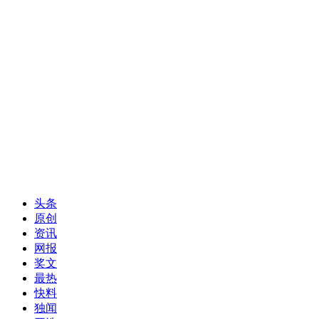
头条
原创
资讯
网报
奖文
最热
快料
独闻