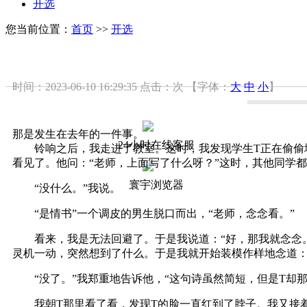
开选
您当前位置：
首页
>>
开选
时间：2023-06-10 16:29:35
点击：
次
【字体：
大
中
小
】
那是发生在去年的一件事。
24小时在线客服
铃响之后，我走进了教室。这时，我发现学生T正在偷偷地
看见了。他问：“老师，上面写了什么呀？”这时，其他同学都
寰宇浏览器
“没什么。”我说。
“是情书”一个调皮的男生脱口而出，“老师，念念看。”
看来，我是无法回避了。于是我说道：“好，那我就念念。
灵机一动，突然想到了什么。于是我就开始装模作样地念道：
“没了。”我郑重地告诉他，“这句诗虽然简短，但是T却那
我朝T那里看了看，发现T的脸一直红到了脖子。我又接着