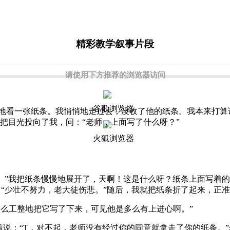
精彩教学叙事片段
请使用下方推荐的浏览器访问
谷歌浏览器
看一张纸条。我悄悄地走过去，没收了他的纸条。我本来打算
把目光投向了我，问：“老师，上面写了什么呀？”
火狐浏览器
”我把纸条慢慢地展开了，天啊！这是什么呀？纸条上面写着的
“少壮不努力，老大徒伤悲。”随后，我就把纸条折了起来，正准
么工整地把它写了下来，可见他是多么有上进心啊。”
说：“T，对不起，老师没有经过你的同意就拿走了你的纸条。”