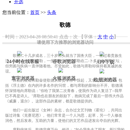
开选
您当前位置：
首页
>>
头条
歌德
时间：2023-04-28 08:50:41
点击：
次
【字体：
大
中
小
】
请使用下方推荐的浏览器访问
歌德二十几岁成名，三十岁出头就当了国务大臣，一生过着贵族生
活。比他小十岁的席勒，一生坎坷。虽然席勒在二-卜多岁也蜚声文坛，
24小时在线客服
谷歌浏览器
APP下载
但穷困与疾病一直伴随着他。尽管如此，歌德与席勒却保持着真诚的友
谊。
寰宇浏览器
火狐浏览器
欧朋浏览器
席勒的友谊和勤奋使歌德从富贵享乐中惊起，又拿起笔来写作，包
括《浮土德》在内的许多名作的'问世，都与席勒的影响分不开。歌德满
怀深情地向席勒说："你给了我第二次青春，使我作为诗人复活了--我早
巳不再是诗人。"席勒也在朋友的鼓励下，抱病完成了最后一部伟大作品
《威廉，退尔》。这部作品的素材，都是歌德提供的。
他们一起出版过《女神》杂志，合办过文艺刊物《霍伦》，共同出
版过诗集《克赛尼恩》。他们常常是一个人沟思，起草，另一个人修改
润色，然后发表。互助的力量，使他们的文艺作品进发出夺自的光辉。
席勒病故后，歌德悲痛万分，他说： "如今我失去了明友，所以我的